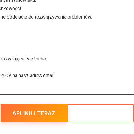
bnym stanowisku.
unkowości.
wne podejście do rozwiązywania problemów.
ozwijającej się firmie.
e CV na nasz adres email.
POWRÓT DO OFERT
APLIKUJ TERAZ