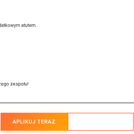
odatkowym atutem.
szego zespołu!
POWRÓT DO OFERT
APLIKUJ TERAZ