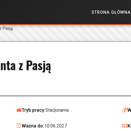
STRONA GŁÓWNA
z Pasją
nta z Pasją
💼
💰
Tryb pracy:
Stacjonarna
W
⏰
📧
Ważna do:
10.06.2027
K